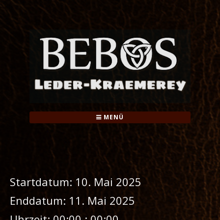
Springe
zum
Inhalt
MENÜ
Startdatum:
10. Mai 2025
Enddatum:
11. Mai 2025
Uhrzeit:
00:00 : 00:00