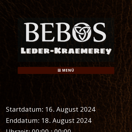
Springe
zum
Inhalt
MENÜ
Startdatum:
16. August 2024
Enddatum:
18. August 2024
Uhrzeit:
00:00 : 00:00